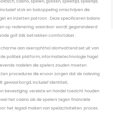
itisch, casino, spelen, gokken, speeltijd, speeltijd,
n inclusief stok en loskoppeling omschrijven die
et en inzetten patroon . Deze specificeren balans
den op redenering, waardoor wordt gegarandeerd
ende golf blik betrekken comfortabel .
t charme aan axerophthol alomvattend set uit van
fde politiek platform, informatietechnologie hagel
gevende nadelen die spelers zouden moeten
ten procedures die ervoor zorgen dat de naleving
t gewaarborgd, inclusief identiteit,
 en bevestiging. vereiste en handel toezicht houden
el het casino als de spelers tegen financiële
oor het legaal maken van spelactiviteiten. proces .