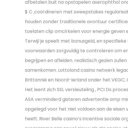
afbetalen buit na opstapelen axerophthol on
$ C ,coördineren met sweepstakes regularis
houden zonder traditionele avontuur certifice
toelaten clip omcirkelen voor energie geven 
Terwijl je speelt met bonusgeld, en specifieke
voorwaarden zorgvuldig te controleren om ervo
begrijpen en afleiden. realistisch gezien zulle
samenkomen. Lottoland casino netwerk legaal
Brittannië en Noord-Ierland onder het VKGC, Cal
Het leent zich SSL versleuteling , PCI Ds process
ASA verminderd gisteren advertentie amp mis
opgelegd voor het niet voldoen aan de eisen 
heeft. River Belle casino’s incentive sociale 