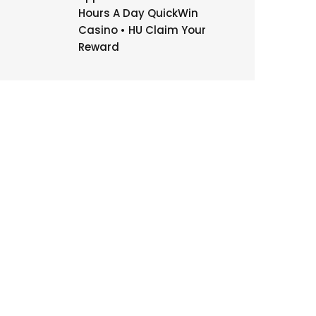
Hours A Day QuickWin
Casino • HU Claim Your
Reward