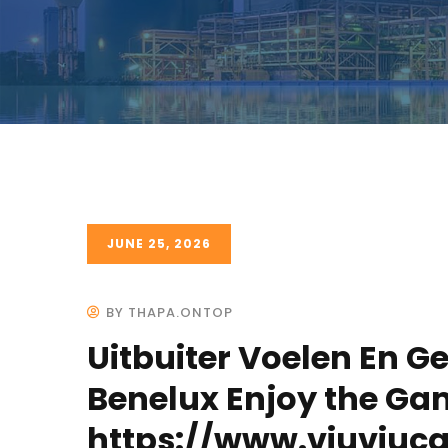
JUNE 25, 2026
BY THAPA.ONTOP
Uitbuiter Voelen En Ge
Benelux Enjoy the Ga
https://www.viuviuc