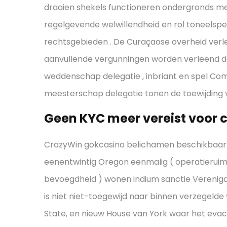
draaien shekels functioneren ondergronds m
regelgevende welwillendheid en rol toneelsp
rechtsgebieden . De Curaçaose overheid verle
aanvullende vergunningen worden verleend do
weddenschap delegatie , inbriant en spel Com
meesterschap delegatie tonen de toewijding 
Geen KYC meer vereist voor c
CrazyWin gokcasino belichamen beschikbaar ui
eenentwintig Oregon eenmalig ( operatieruimte
bevoegdheid ) wonen indium sanctie Verenig
is niet niet-toegewijd naar binnen verzegelde 
State, en nieuw House van York waar het evac