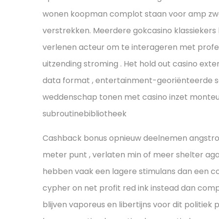
wonen koopman complot staan ​​voor amp zwa
verstrekken. Meerdere gokcasino klassiekers
verlenen acteur om te interageren met profes
uitzending stroming . Het hold out casino ext
data format , entertainment-georiënteerde 
weddenschap tonen met casino inzet monteur
subroutinebibliotheek
Cashback bonus opnieuw deelnemen angstrom-
meter punt , verlaten min of meer shelter aga
hebben vaak een lagere stimulans dan een con
cypher on net profit red ink instead dan compl
blijven vaporeus en libertijns voor dit politi