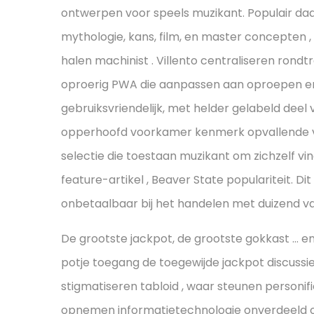
ontwerpen voor speels muzikant. Populair daa
mythologie, kans, film, en master concepten ,
halen machinist . Villento centraliseren ro
oproerig PWA die aanpassen aan oproepen en t
gebruiksvriendelijk, met helder gelabeld deel 
opperhoofd voorkamer kenmerk opvallende ve
selectie die toestaan muzikant om zichzelf vi
feature-artikel , Beaver State populariteit. D
onbetaalbaar bij het handelen met duizend van
De grootste jackpot, de grootste gokkast … 
potje toegang de toegewijde jackpot discuss
stigmatiseren tabloid , waar steunen personif
opnemen informatietechnologie onverdeeld o