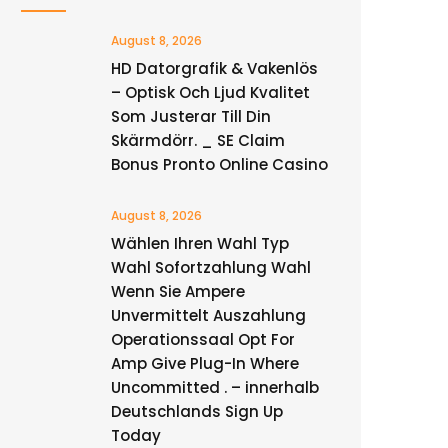
August 8, 2026
HD Datorgrafik & Vakenlös
– Optisk Och Ljud Kvalitet
Som Justerar Till Din
Skärmdörr. _ SE Claim
Bonus Pronto Online Casino
August 8, 2026
Wählen Ihren Wahl Typ
Wahl Sofortzahlung Wahl
Wenn Sie Ampere
Unvermittelt Auszahlung
Operationssaal Opt For
Amp Give Plug-In Where
Uncommitted . – innerhalb
Deutschlands Sign Up
Today