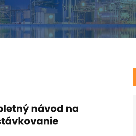
pletný návod na
 stávkovanie