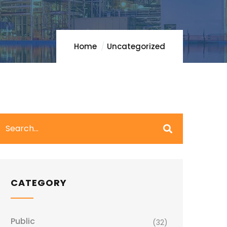
Home
Uncategorized
CATEGORY
Public
(32)