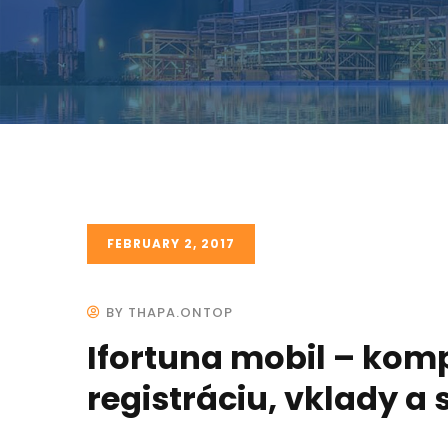
FEBRUARY 2, 2017
BY THAPA.ONTOP
Ifortuna mobil – kom
registráciu, vklady a