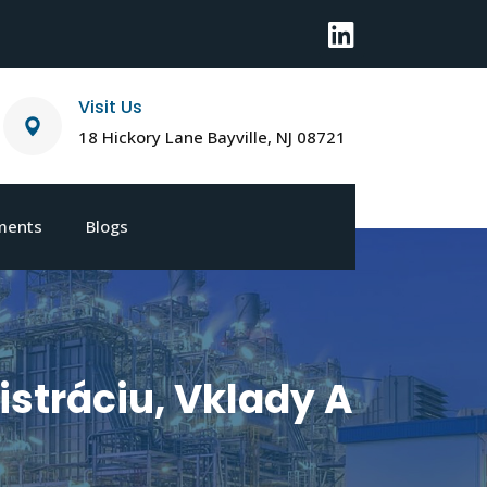
Visit Us
18 Hickory Lane Bayville, NJ 08721
ments
Blogs
stráciu, Vklady A