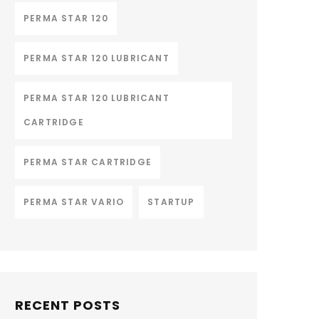
PERMA STAR 120
PERMA STAR 120 LUBRICANT
PERMA STAR 120 LUBRICANT
CARTRIDGE
PERMA STAR CARTRIDGE
PERMA STAR VARIO
STARTUP
RECENT POSTS