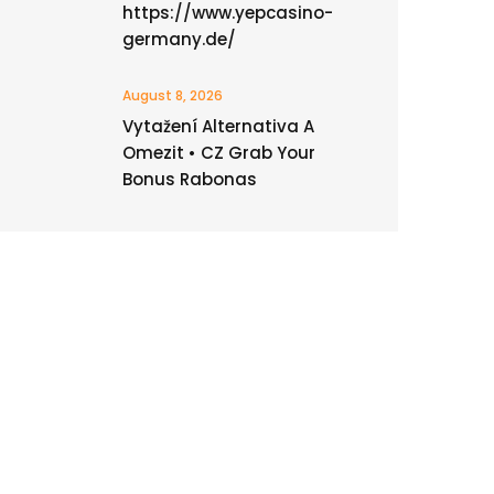
https://www.yepcasino-
germany.de/
August 8, 2026
Vytažení Alternativa A
Omezit • CZ Grab Your
Bonus Rabonas