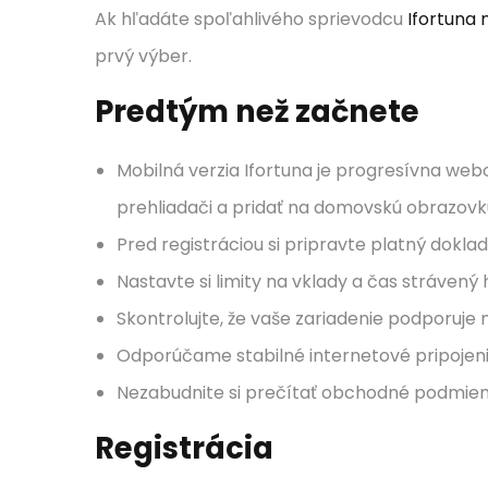
Ak hľadáte spoľahlivého sprievodcu
Ifortuna 
prvý výber.
Predtým než začnete
Mobilná verzia Ifortuna je progresívna webo
prehliadači a pridať na domovskú obrazovk
Pred registráciou si pripravte platný doklad
Nastavte si limity na vklady a čas strávený
Skontrolujte, že vaše zariadenie podporuje
Odporúčame stabilné internetové pripojenie
Nezabudnite si prečítať obchodné podmie
Registrácia