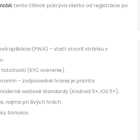
mobil
, tento článok pokrýva všetko od registrácie po
vá aplikácia (PWA) – stačí otvoriť stránku v
u.
 totožnosti (KYC overenie).
 hraním – zodpovedné hranie je priorita.
 moderné webové štandardy (Android 5+, iOS 11+).
, najmä pri živých hrách.
nky bonusov.