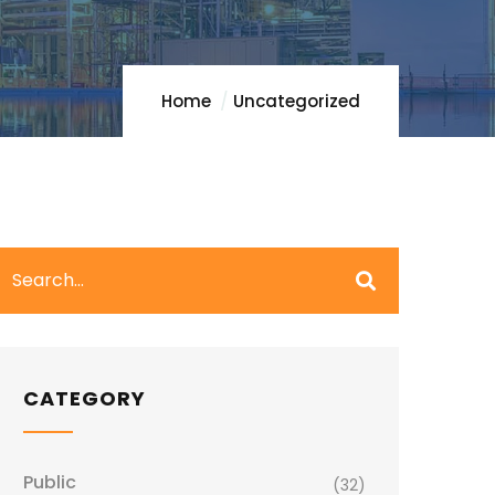
Home
Uncategorized
CATEGORY
Public
(32)