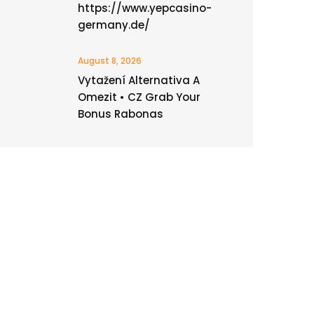
https://www.yepcasino-
germany.de/
August 8, 2026
Vytažení Alternativa A
Omezit • CZ Grab Your
Bonus Rabonas