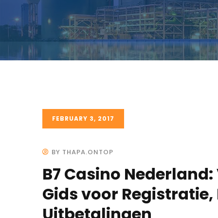
FEBRUARY 3, 2017
BY THAPA.ONTOP
B7 Casino Nederland:
Gids voor Registratie
Uitbetalingen