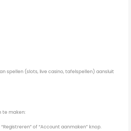
 spellen (slots, live casino, tafelspellen) aansluit
n te maken:
e “Registreren” of “Account aanmaken” knop.