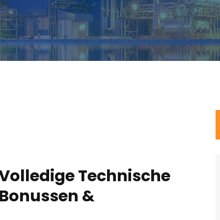
 Volledige Technische
, Bonussen &