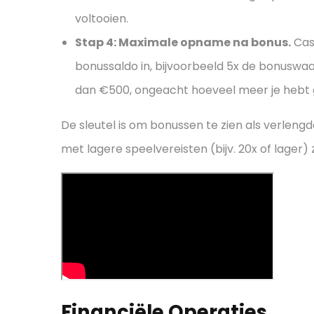
voltooien.
Stap 4: Maximale opname na bonus.
Casi
bonussaldo in, bijvoorbeeld 5x de bonuswa
dan €500, ongeacht hoeveel meer je hebt
De sleutel is om bonussen te zien als verlengd
met lagere speelvereisten (bijv. 20x of lager)
Financiële Operaties