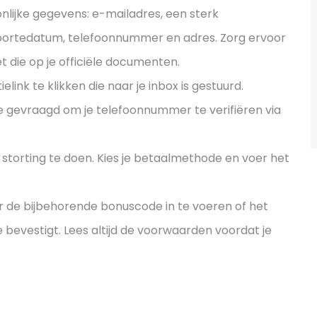
onlijke gegevens: e-mailadres, een sterk
ortedatum, telefoonnummer en adres. Zorg ervoor
die op je officiële documenten.
elink te klikken die naar je inbox is gestuurd.
 je gevraagd om je telefoonnummer te verifiëren via
storting te doen. Kies je betaalmethode en voer het
 de bijbehorende bonuscode in te voeren of het
e bevestigt. Lees altijd de voorwaarden voordat je