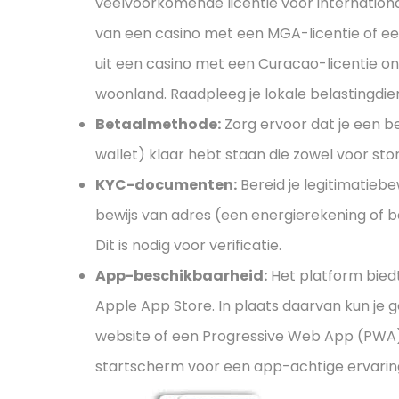
veelvoorkomende licentie voor internation
van een casino met een MGA-licentie of ee
uit een casino met een Curacao-licentie o
woonland. Raadpleeg je lokale belastingdie
Betaalmethode:
Zorg ervoor dat je een b
wallet) klaar hebt staan die zowel voor st
KYC-documenten:
Bereid je legitimatiebe
bewijs van adres (een energierekening of 
Dit is nodig voor verificatie.
App-beschikbaarheid:
Het platform biedt
Apple App Store. In plaats daarvan kun j
website of een Progressive Web App (PWA), d
startscherm voor een app-achtige ervarin