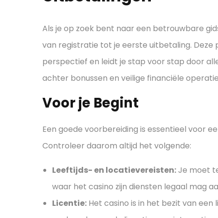
Als je op zoek bent naar een betrouwbare gi
van registratie tot je eerste uitbetaling. Deze
perspectief en leidt je stap voor stap door a
achter bonussen en veilige financiële operatie
Voor je Begint
Een goede voorbereiding is essentieel voor een
Controleer daarom altijd het volgende:
Leeftijds- en locatievereisten:
Je moet ten
waar het casino zijn diensten legaal mag a
Licentie:
Het casino is in het bezit van een