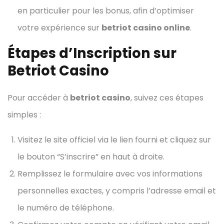
en particulier pour les bonus, afin d’optimiser
votre expérience sur
betriot casino online
.
Étapes d’Inscription sur
Betriot Casino
Pour accéder à
betriot casino
, suivez ces étapes
simples :
Visitez le site officiel via le lien fourni et cliquez sur
le bouton “S’inscrire” en haut à droite.
Remplissez le formulaire avec vos informations
personnelles exactes, y compris l’adresse email et
le numéro de téléphone.