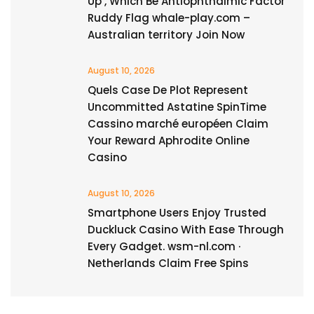
Up , Which Be Antiophthalmic Factor
Ruddy Flag whale-play.com –
Australian territory Join Now
August 10, 2026
Quels Case De Plot Represent
Uncommitted Astatine SpinTime
Cassino marché européen Claim
Your Reward Aphrodite Online
Casino
August 10, 2026
Smartphone Users Enjoy Trusted
Duckluck Casino With Ease Through
Every Gadget. wsm-nl.com ·
Netherlands Claim Free Spins