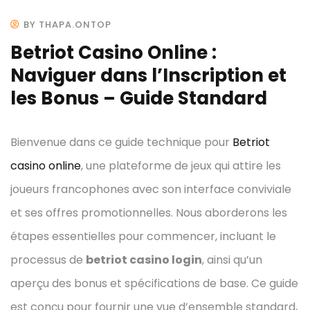
BY THAPA.ONTOP
Betriot Casino Online :
Naviguer dans l’Inscription et
les Bonus – Guide Standard
Bienvenue dans ce guide technique pour
Betriot
casino online
, une plateforme de jeux qui attire les
joueurs francophones avec son interface conviviale
et ses offres promotionnelles. Nous aborderons les
étapes essentielles pour commencer, incluant le
processus de
betriot casino login
, ainsi qu’un
aperçu des bonus et spécifications de base. Ce guide
est conçu pour fournir une vue d’ensemble standard,