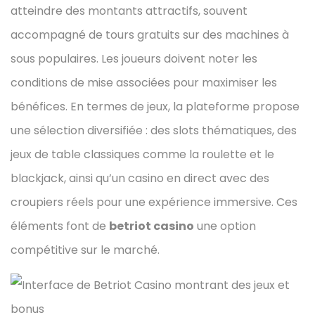
atteindre des montants attractifs, souvent
accompagné de tours gratuits sur des machines à
sous populaires. Les joueurs doivent noter les
conditions de mise associées pour maximiser les
bénéfices. En termes de jeux, la plateforme propose
une sélection diversifiée : des slots thématiques, des
jeux de table classiques comme la roulette et le
blackjack, ainsi qu’un casino en direct avec des
croupiers réels pour une expérience immersive. Ces
éléments font de
betriot casino
une option
compétitive sur le marché.