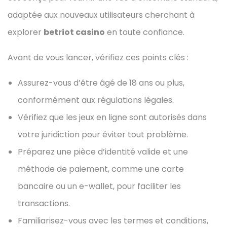
adaptée aux nouveaux utilisateurs cherchant à
explorer
betriot casino
en toute confiance.
Avant de vous lancer, vérifiez ces points clés :
Assurez-vous d’être âgé de 18 ans ou plus,
conformément aux régulations légales.
Vérifiez que les jeux en ligne sont autorisés dans
votre juridiction pour éviter tout problème.
Préparez une pièce d’identité valide et une
méthode de paiement, comme une carte
bancaire ou un e-wallet, pour faciliter les
transactions.
Familiarisez-vous avec les termes et conditions,