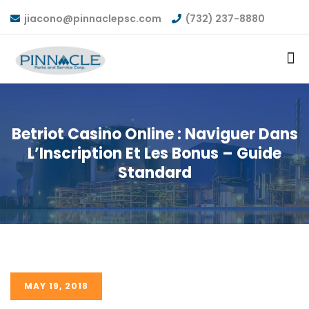
jiacono@pinnaclepsc.com
(732) 237-8880
Betriot Casino Online : Naviguer Dans
L’Inscription Et Les Bonus – Guide
Standard
MAY 19, 2018