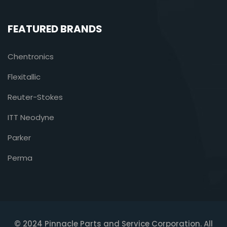
FEATURED BRANDS
Chentronics
Flexitallic
Reuter-Stokes
ITT Neodyne
Parker
Perma
© 2024 Pinnacle Parts and Service Corporation. All