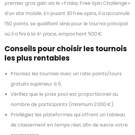
premier gros gain via le « Friday Free‑Spin Challenge »
d’un site mobile. En jouant 30 free‑spins, il a accumulé
150 points, se qualifiant ainsi pour le tournoi principal
où il a fini à la 4ᵉ place, empochant 500 €.
Conseils pour choisir les tournois
les plus rentables
Priorisez les tournois avec un ratio points/tours
gratuits supérieur à 5.
Vérifiez que le prize pool est proportionnel au
nombre de participants (minimum 2 000 €).
Privilégiez les plateformes qui offrent un tableau
de classement en temps réel, afin de suivre votre