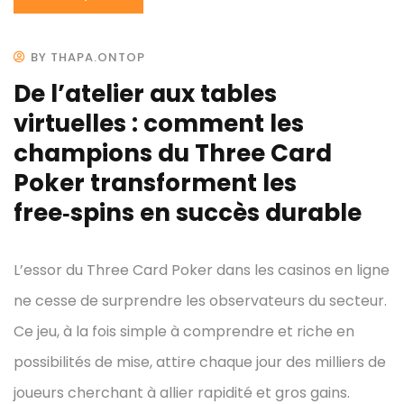
BY THAPA.ONTOP
De l’atelier aux tables
virtuelles : comment les
champions du Three Card
Poker transforment les
free‑spins en succès durable
L’essor du Three Card Poker dans les casinos en ligne
ne cesse de surprendre les observateurs du secteur.
Ce jeu, à la fois simple à comprendre et riche en
possibilités de mise, attire chaque jour des milliers de
joueurs cherchant à allier rapidité et gros gains.