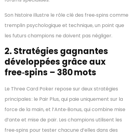
Son histoire illustre le rôle clé des free‑spins comme
tremplin psychologique et technique, un point que
les futurs champions ne doivent pas négliger.
2. Stratégies gagnantes
développées grâce aux
free‑spins – 380 mots
Le Three Card Poker repose sur deux stratégies
principales : le Pair Plus, qui paie uniquement sur la
force de la main, et l’Ante‑Bonus, qui combine mise
d’ante et mise de pair. Les champions utilisent les
free‑spins pour tester chacune d’elles dans des