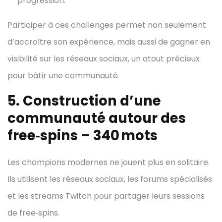
progression.
Participer à ces challenges permet non seulement
d’accroître son expérience, mais aussi de gagner en
visibilité sur les réseaux sociaux, un atout précieux
pour bâtir une communauté.
5. Construction d’une
communauté autour des
free‑spins – 340 mots
Les champions modernes ne jouent plus en solitaire.
Ils utilisent les réseaux sociaux, les forums spécialisés
et les streams Twitch pour partager leurs sessions
de free‑spins.