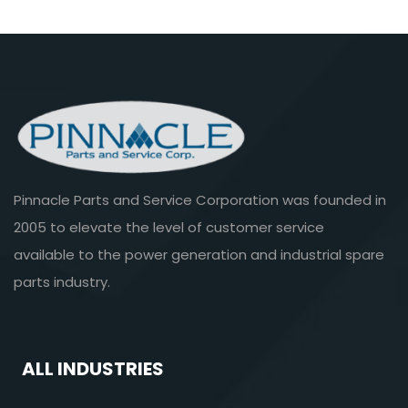
Pinnacle Parts and Service Corporation was founded in
2005 to elevate the level of customer service
available to the power generation and industrial spare
parts industry.
ALL INDUSTRIES