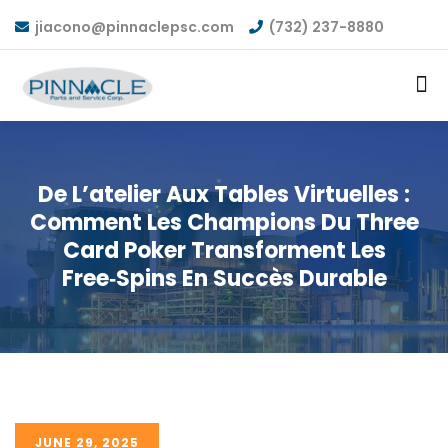
jiacono@pinnaclepsc.com
(732) 237-8880
De L’atelier Aux Tables Virtuelles :
Comment Les Champions Du Three
Card Poker Transforment Les
Free‑spins En Succès Durable
JUNE 29, 2025