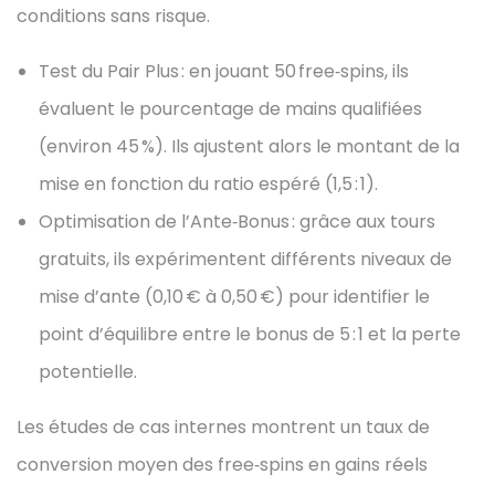
conditions sans risque.
Test du Pair Plus : en jouant 50 free‑spins, ils
évaluent le pourcentage de mains qualifiées
(environ 45 %). Ils ajustent alors le montant de la
mise en fonction du ratio espéré (1,5 : 1).
Optimisation de l’Ante‑Bonus : grâce aux tours
gratuits, ils expérimentent différents niveaux de
mise d’ante (0,10 € à 0,50 €) pour identifier le
point d’équilibre entre le bonus de 5 : 1 et la perte
potentielle.
Les études de cas internes montrent un taux de
conversion moyen des free‑spins en gains réels