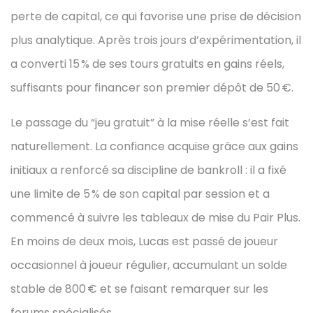
perte de capital, ce qui favorise une prise de décision
plus analytique. Après trois jours d’expérimentation, il
a converti 15 % de ses tours gratuits en gains réels,
suffisants pour financer son premier dépôt de 50 €.
Le passage du “jeu gratuit” à la mise réelle s’est fait
naturellement. La confiance acquise grâce aux gains
initiaux a renforcé sa discipline de bankroll : il a fixé
une limite de 5 % de son capital par session et a
commencé à suivre les tableaux de mise du Pair Plus.
En moins de deux mois, Lucas est passé de joueur
occasionnel à joueur régulier, accumulant un solde
stable de 800 € et se faisant remarquer sur les
forums spécialisés.