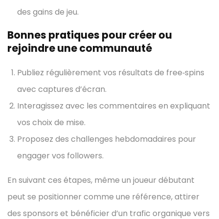
des gains de jeu.
Bonnes pratiques pour créer ou
rejoindre une communauté
Publiez régulièrement vos résultats de free‑spins
avec captures d’écran.
Interagissez avec les commentaires en expliquant
vos choix de mise.
Proposez des challenges hebdomadaires pour
engager vos followers.
En suivant ces étapes, même un joueur débutant
peut se positionner comme une référence, attirer
des sponsors et bénéficier d’un trafic organique vers