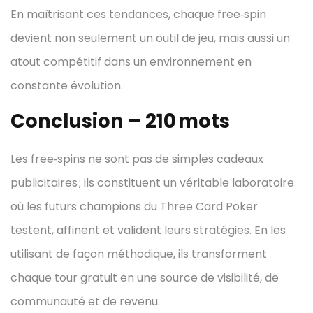
En maîtrisant ces tendances, chaque free‑spin
devient non seulement un outil de jeu, mais aussi un
atout compétitif dans un environnement en
constante évolution.
Conclusion – 210 mots
Les free‑spins ne sont pas de simples cadeaux
publicitaires ; ils constituent un véritable laboratoire
où les futurs champions du Three Card Poker
testent, affinent et valident leurs stratégies. En les
utilisant de façon méthodique, ils transforment
chaque tour gratuit en une source de visibilité, de
communauté et de revenu.