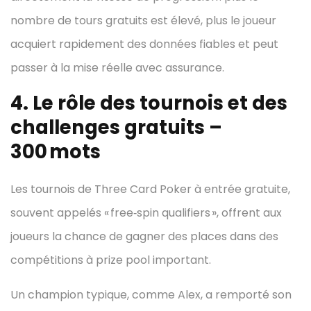
nombre de tours gratuits est élevé, plus le joueur
acquiert rapidement des données fiables et peut
passer à la mise réelle avec assurance.
4. Le rôle des tournois et des
challenges gratuits –
300 mots
Les tournois de Three Card Poker à entrée gratuite,
souvent appelés « free‑spin qualifiers », offrent aux
joueurs la chance de gagner des places dans des
compétitions à prize pool important.
Un champion typique, comme Alex, a remporté son