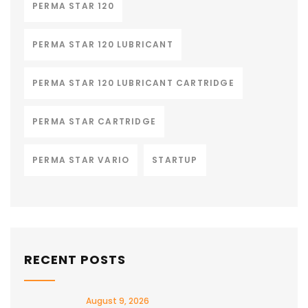
PERMA STAR 120
PERMA STAR 120 LUBRICANT
PERMA STAR 120 LUBRICANT CARTRIDGE
PERMA STAR CARTRIDGE
PERMA STAR VARIO
STARTUP
RECENT POSTS
August 9, 2026