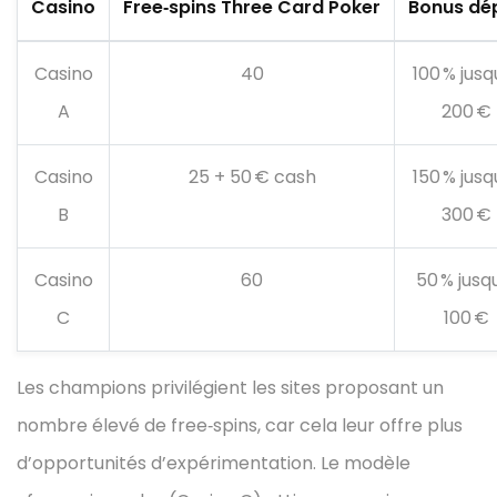
Casino
Free‑spins Three Card Poker
Bonus dé
Casino
40
100 % jusq
A
200 €
Casino
25 + 50 € cash
150 % jusq
B
300 €
Casino
60
50 % jusq
C
100 €
Les champions privilégient les sites proposant un
nombre élevé de free‑spins, car cela leur offre plus
d’opportunités d’expérimentation. Le modèle