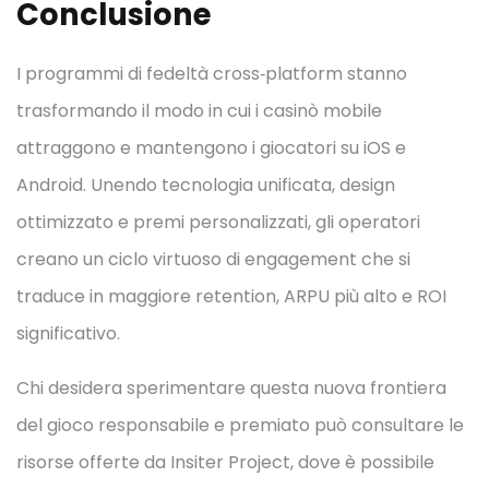
Conclusione
I programmi di fedeltà cross‑platform stanno
trasformando il modo in cui i casinò mobile
attraggono e mantengono i giocatori su iOS e
Android. Unendo tecnologia unificata, design
ottimizzato e premi personalizzati, gli operatori
creano un ciclo virtuoso di engagement che si
traduce in maggiore retention, ARPU più alto e ROI
significativo.
Chi desidera sperimentare questa nuova frontiera
del gioco responsabile e premiato può consultare le
risorse offerte da Insiter Project, dove è possibile