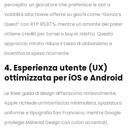
percepito: un giocatore che preferisce le slot a
volatilità alta riceve offerte su giochi come “Gonzo’s
Quest” con RTP 95,97 %, mentre un amante del poker
ottiene crediti per tornei a buy‑in ridotto. Questo
approccio mirato riduce il tasso di abbandono e
incentiva la spesa ricorrente.
4. Esperienza utente (UX)
ottimizzata per iOS e Android
Le linee guida di design differiscono notevolmente.
Apple richiede un’interfaccia minimalista, spaziatura
uniforme e tipografia San Francisco, mentre Google
privilegia Material Design con colori accentati,