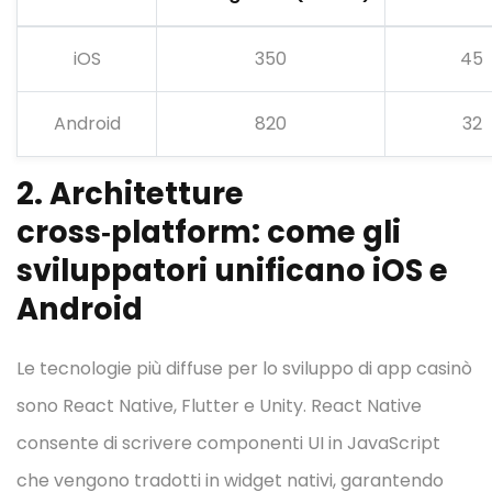
iOS
350
45
Android
820
32
2. Architetture
cross‑platform: come gli
sviluppatori unificano iOS e
Android
Le tecnologie più diffuse per lo sviluppo di app casinò
sono React Native, Flutter e Unity. React Native
consente di scrivere componenti UI in JavaScript
che vengono tradotti in widget nativi, garantendo