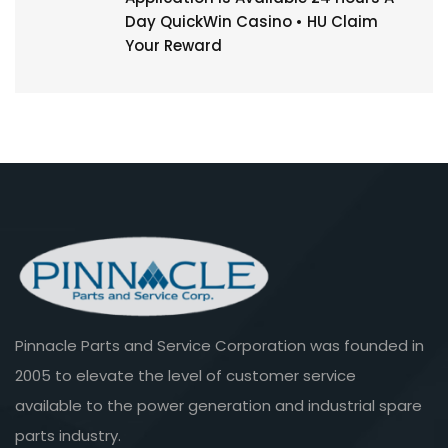
Day QuickWin Casino • HU Claim
Your Reward
Pinnacle Parts and Service Corporation was founded in
2005 to elevate the level of customer service
available to the power generation and industrial spare
parts industry.