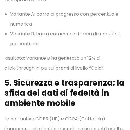
Variante A: barra di progresso con percentuale
numerica.
Variante B: barra con icona a forma di moneta e
percentuale.
Risultato: Variante B ha generato un 12 % di
click‑through in più sui premi di livello “Gold”.
5. Sicurezza e trasparenza: la
sfida dei dati di fedeltà in
ambiente mobile
Le normative GDPR (UE) e CCPA (California)
impongono che i dati personali, inclusi i punti fedeltà,