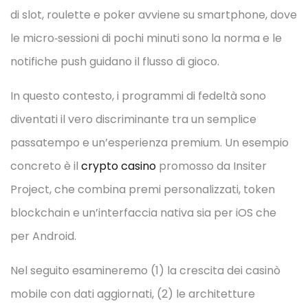
di slot, roulette e poker avviene su smartphone, dove
le micro‑sessioni di pochi minuti sono la norma e le
notifiche push guidano il flusso di gioco.
In questo contesto, i programmi di fedeltà sono
diventati il vero discriminante tra un semplice
passatempo e un’esperienza premium. Un esempio
concreto è il
crypto casino
promosso da Insiter
Project, che combina premi personalizzati, token
blockchain e un’interfaccia nativa sia per iOS che
per Android.
Nel seguito esamineremo (1) la crescita dei casinò
mobile con dati aggiornati, (2) le architetture