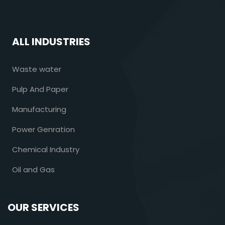
ALL INDUSTRIES
Waste water
Pulp And Paper
Manufacturing
Power Genration
Chemical Industry
Oil and Gas
OUR SERVICES