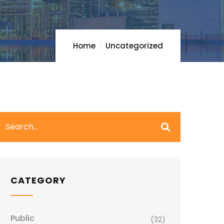
Home
Uncategorized
CATEGORY
Public
(32)