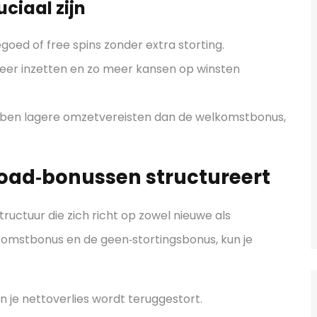
ciaal zijn
goed of free spins zonder extra storting.
 meer inzetten en zo meer kansen op winsten
bben lagere omzetvereisten dan de welkomstbonus,
load‑bonussen structureert
uctuur die zich richt op zowel nieuwe als
omstbonus en de geen‑stortingsbonus, kun je
 je nettoverlies wordt teruggestort.