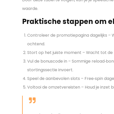
waarde.
Praktische stappen om e
Controleer de promotiepagina dagelijks – 
ochtend.
Stort op het juiste moment – Wacht tot de b
Vul de bonuscode in – Sommige reload‑bonu
stortingssectie invoert.
Speel de aanbevolen slots – Free‑spin dage
Voltooi de omzetvereisten – Houd je inzet bi