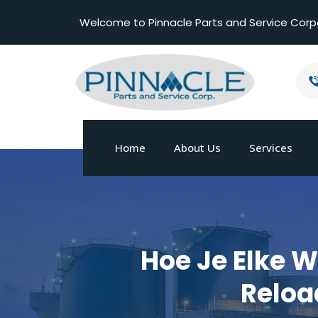
Welcome to Pinnacle Parts and Service Corp
Home
About Us
Services
Hoe Je Elke 
Reloa