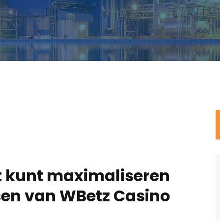
st kunt maximaliseren
sen van WBetz Casino