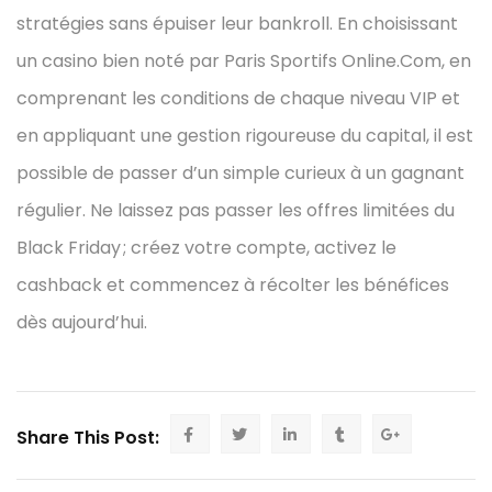
stratégies sans épuiser leur bankroll. En choisissant
un casino bien noté par Paris Sportifs Online.Com, en
comprenant les conditions de chaque niveau VIP et
en appliquant une gestion rigoureuse du capital, il est
possible de passer d’un simple curieux à un gagnant
régulier. Ne laissez pas passer les offres limitées du
Black Friday ; créez votre compte, activez le
cashback et commencez à récolter les bénéfices
dès aujourd’hui.
Share This Post: