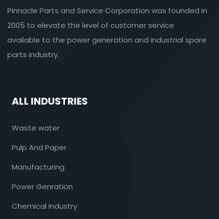
Pinnacle Parts and Service Corporation was founded in
2005 to elevate the level of customer service
available to the power generation and industrial spare
parts industry.
ALL INDUSTRIES
Waste water
Pulp And Paper
Manufacturing
Power Genration
Chemical Industry