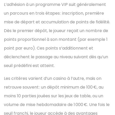
L’adhésion à un programme VIP suit généralement
un parcours en trois étapes : inscription, première
mise de départ et accumulation de points de fidélité.
Dès le premier dépôt, le joueur reçoit un nombre de
points proportionnel à son montant (par exemple 1
point par euro). Ces points s’additionnent et
déclenchent le passage au niveau suivant dès qu’un
seuil prédéfini est atteint.
Les critères varient d’un casino à l’autre, mais on
retrouve souvent : un dépôt minimum de 100 €, au
moins 10 parties jouées sur les jeux de table, ou un
volume de mise hebdomadaire de 1 000 €. Une fois le
seuil franchi, le joueur accède à des avantages