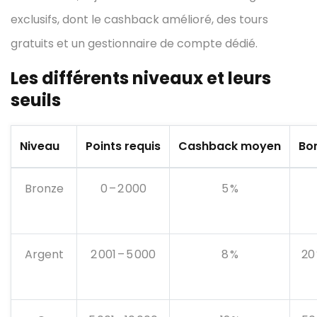
exclusifs, dont le cashback amélioré, des tours
gratuits et un gestionnaire de compte dédié.
Les différents niveaux et leurs
seuils
Niveau
Points requis
Cashback moyen
Bon
Bronze
0 – 2 000
5 %
Argent
2 001 – 5 000
8 %
20