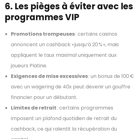
6. Les pièges à éviter avec les
programmes VIP
Promotions trompeuses
: certains casinos
annoncent un cashback « jusqu’à 20 % », mais
appliquent le taux maximal uniquement aux
joueurs Platine.
Exigences de mise excessives
: un bonus de 100 €
avec un wagering de 40x peut devenir un gouffre
financier pour un débutant.
Limites de retrait
: certains programmes
imposent un plafond quotidien de retrait du
cashback, ce qui ralentit la récupération du