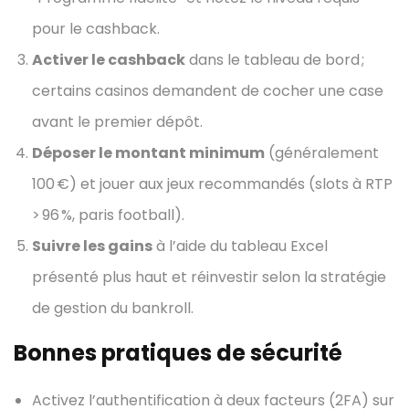
pour le cashback.
Activer le cashback
dans le tableau de bord ;
certains casinos demandent de cocher une case
avant le premier dépôt.
Déposer le montant minimum
(généralement
100 €) et jouer aux jeux recommandés (slots à RTP
> 96 %, paris football).
Suivre les gains
à l’aide du tableau Excel
présenté plus haut et réinvestir selon la stratégie
de gestion du bankroll.
Bonnes pratiques de sécurité
Activez l’authentification à deux facteurs (2FA) sur