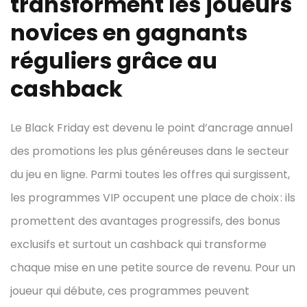
transforment les joueurs
novices en gagnants
réguliers grâce au
cashback
Le Black Friday est devenu le point d’ancrage annuel
des promotions les plus généreuses dans le secteur
du jeu en ligne. Parmi toutes les offres qui surgissent,
les programmes VIP occupent une place de choix : ils
promettent des avantages progressifs, des bonus
exclusifs et surtout un cashback qui transforme
chaque mise en une petite source de revenu. Pour un
joueur qui débute, ces programmes peuvent