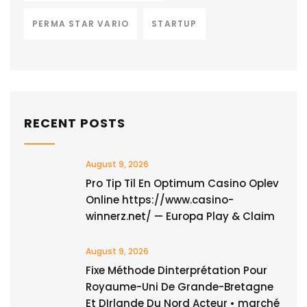
PERMA STAR VARIO
STARTUP
RECENT POSTS
August 9, 2026
Pro Tip Til En Optimum Casino Oplev
Online https://www.casino-
winnerz.net/ — Europa Play & Claim
August 9, 2026
Fixe Méthode Dinterprétation Pour
Royaume-Uni De Grande-Bretagne
Et DIrlande Du Nord Acteur • marché