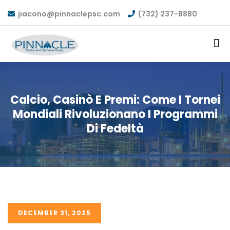
jiacono@pinnaclepsc.com
(732) 237-8880
Calcio, Casinò E Premi: Come I Tornei
Mondiali Rivoluzionano I Programmi
Di Fedeltà
DECEMBER 31, 2025