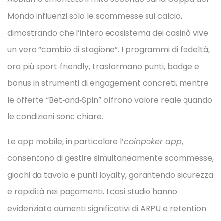
Mondo influenzi solo le scommesse sul calcio,
dimostrando che l’intero ecosistema dei casinò vive
un vero “cambio di stagione”. I programmi di fedeltà,
ora più sport‑friendly, trasformano punti, badge e
bonus in strumenti di engagement concreti, mentre
le offerte “Bet‑and‑Spin” offrono valore reale quando
le condizioni sono chiare.
Le app mobile, in particolare l’
coinpoker app
,
consentono di gestire simultaneamente scommesse,
giochi da tavolo e punti loyalty, garantendo sicurezza
e rapidità nei pagamenti. I casi studio hanno
evidenziato aumenti significativi di ARPU e retention