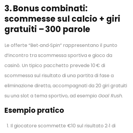
3. Bonus combinati:
scommesse sul calcio + giri
gratuiti – 300 parole
Le offerte “Bet‑and‑Spin” rappresentano il punto
d’incontro tra scommessa sportiva e gioco da
casinò. Un tipico pacchetto prevede 10 € di
scommessa sul risultato di una partita di fase a
eliminazione diretta, accompagnati da 20 giri gratuiti
su una slot a tema sportivo, ad esempio
Goal Rush
.
Esempio pratico
Il giocatore scommette €10 sul risultato 2‑1 di