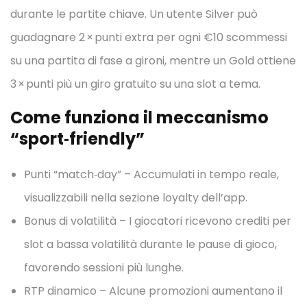
durante le partite chiave. Un utente Silver può
guadagnare 2 × punti extra per ogni €10 scommessi
su una partita di fase a gironi, mentre un Gold ottiene
3 × punti più un giro gratuito su una slot a tema.
Come funziona il meccanismo
“sport‑friendly”
Punti “match‑day” – Accumulati in tempo reale,
visualizzabili nella sezione loyalty dell’app.
Bonus di volatilità – I giocatori ricevono crediti per
slot a bassa volatilità durante le pause di gioco,
favorendo sessioni più lunghe.
RTP dinamico – Alcune promozioni aumentano il