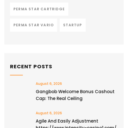
PERMA STAR CARTRIDGE
PERMA STAR VARIO
STARTUP
RECENT POSTS
August 6, 2026
Gangbob Welcome Bonus Cashout
Cap: The Real Ceiling
August 6, 2026
Agile And Easily Adjustment
https://www.intensity-casino1.com/