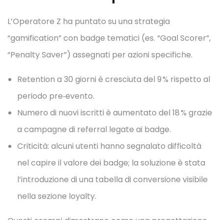
L’Operatore Z ha puntato su una strategia
“gamification” con badge tematici (es. “Goal Scorer”,
“Penalty Saver”) assegnati per azioni specifiche.
Retention a 30 giorni è cresciuta del 9 % rispetto al
periodo pre‑evento.
Numero di nuovi iscritti è aumentato del 18 % grazie
a campagne di referral legate ai badge.
Criticità: alcuni utenti hanno segnalato difficoltà
nel capire il valore dei badge; la soluzione è stata
l’introduzione di una tabella di conversione visibile
nella sezione loyalty.