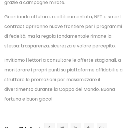
grazie a campagne mirate.
Guardando al futuro, realtà aumentata, NFT e smart
contract apriranno nuove frontiere per i programmi
di fedeltà, ma la regola fondamentale rimane la
stessa: trasparenza, sicurezza e valore percepito.
Invitiamo i lettori a consultare le offerte stagionali, a
monitorare i propri punti su piattaforme affidabili e a
sfruttare le promozioni per massimizzare il
divertimento durante la Coppa del Mondo. Buona
fortuna e buon gioco!