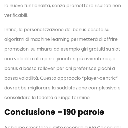
le nuove funzionalità, senza promettere risultati non
verificabili.
Infine, la personalizzazione dei bonus basata su
algoritmi di machine learning permetterà di offrire
promozioni su misura, ad esempio giri gratuiti su slot
con volatilità alta per i giocatori più avventurosi, o
bonus a basso rollover per chi preferisce giochi a
bassa volatilità. Questo approccio “player‑centric”
dovrebbe migliorare la soddisfazione complessiva e
consolidare la fedeltà a lungo termine.
Conclusione – 190 parole
Abbiamo smontato il mito secondo cui la Coppa del