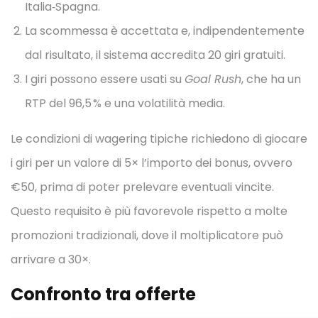
Italia‑Spagna.
La scommessa è accettata e, indipendentemente
dal risultato, il sistema accredita 20 giri gratuiti.
I giri possono essere usati su
Goal Rush
, che ha un
RTP del 96,5 % e una volatilità media.
Le condizioni di wagering tipiche richiedono di giocare
i giri per un valore di 5× l’importo dei bonus, ovvero
€50, prima di poter prelevare eventuali vincite.
Questo requisito è più favorevole rispetto a molte
promozioni tradizionali, dove il moltiplicatore può
arrivare a 30×.
Confronto tra offerte