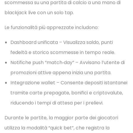
scommessa su una partita di calcio a una mano di
blackjack live con un solo tap.
Le funzionalità più apprezzate includono:
Dashboard unificata – Visualizza saldo, punti
fedeltà e storico scommesse in tempo reale.
Notifiche push “match‑day” – Avvisano l’utente di
promozioni attive appena inizia una partita.
Integrazione wallet – Consente depositi istantanei
tramite carte prepagate, bonifici e criptovalute,
riducendo i tempi di attesa per i prelievi.
Durante le partite, la maggior parte dei giocatori
utilizza la modalità “quick bet”, che registra la