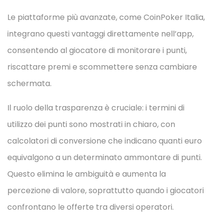
Le piattaforme più avanzate, come CoinPoker Italia,
integrano questi vantaggi direttamente nell’app,
consentendo al giocatore di monitorare i punti,
riscattare premi e scommettere senza cambiare
schermata.
Il ruolo della trasparenza è cruciale: i termini di
utilizzo dei punti sono mostrati in chiaro, con
calcolatori di conversione che indicano quanti euro
equivalgono a un determinato ammontare di punti.
Questo elimina le ambiguità e aumenta la
percezione di valore, soprattutto quando i giocatori
confrontano le offerte tra diversi operatori.