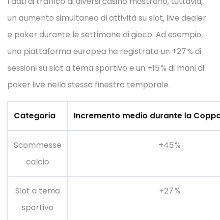
I dati di traffico di diversi casinò mostrano, tuttavia,
un aumento simultaneo di attività su slot, live dealer
e poker durante le settimane di gioco. Ad esempio,
una piattaforma europea ha registrato un +27 % di
sessioni su slot a tema sportivo e un +15 % di mani di
poker live nella stessa finestra temporale.
Categoria
Incremento medio durante la Copp
Scommesse
+45 %
calcio
Slot a tema
+27 %
sportivo