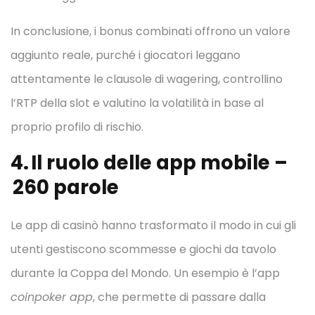
In conclusione, i bonus combinati offrono un valore
aggiunto reale, purché i giocatori leggano
attentamente le clausole di wagering, controllino
l’RTP della slot e valutino la volatilità in base al
proprio profilo di rischio.
4. Il ruolo delle app mobile –
260 parole
Le app di casinò hanno trasformato il modo in cui gli
utenti gestiscono scommesse e giochi da tavolo
durante la Coppa del Mondo. Un esempio è l’app
coinpoker app
, che permette di passare dalla