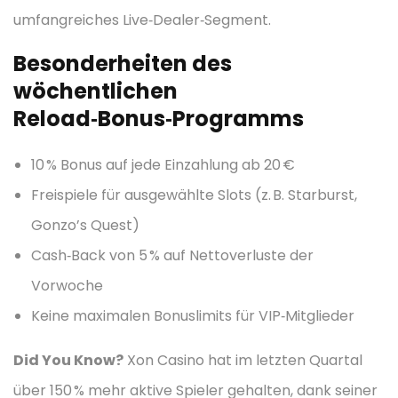
umfangreiches Live‑Dealer‑Segment.
Besonderheiten des
wöchentlichen
Reload‑Bonus‑Programms
10 % Bonus auf jede Einzahlung ab 20 €
Freispiele für ausgewählte Slots (z. B. Starburst,
Gonzo’s Quest)
Cash‑Back von 5 % auf Nettoverluste der
Vorwoche
Keine maximalen Bonuslimits für VIP‑Mitglieder
Did You Know?
Xon Casino hat im letzten Quartal
über 150 % mehr aktive Spieler gehalten, dank seiner