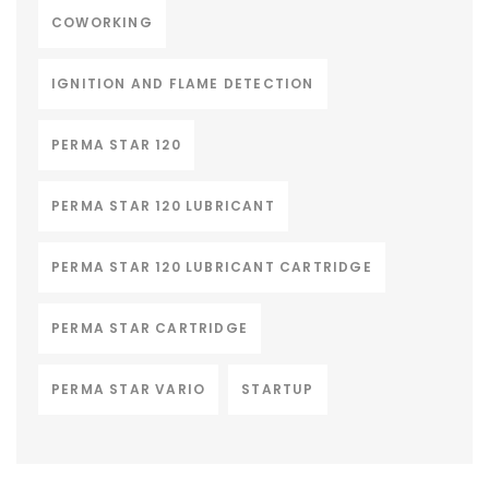
COWORKING
IGNITION AND FLAME DETECTION
PERMA STAR 120
PERMA STAR 120 LUBRICANT
PERMA STAR 120 LUBRICANT CARTRIDGE
PERMA STAR CARTRIDGE
PERMA STAR VARIO
STARTUP