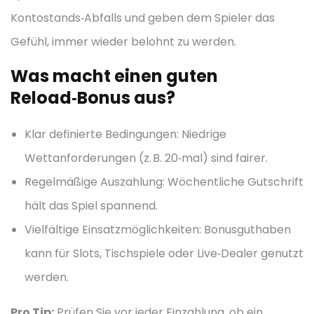
Kontostands‑Abfalls und geben dem Spieler das
Gefühl, immer wieder belohnt zu werden.
Was macht einen guten
Reload‑Bonus aus?
Klar definierte Bedingungen: Niedrige
Wettanforderungen (z. B. 20‑mal) sind fairer.
Regelmäßige Auszahlung: Wöchentliche Gutschrift
hält das Spiel spannend.
Vielfältige Einsatzmöglichkeiten: Bonusguthaben
kann für Slots, Tischspiele oder Live‑Dealer genutzt
werden.
Pro Tip:
Prüfen Sie vor jeder Einzahlung, ob ein