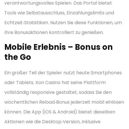
verantwortungsvolles Spielen. Das Portal bietet
Tools wie Selbstausschluss, Einzahlungslimits und
Echtzeit‑Statistiken. Nutzen Sie diese Funktionen, um
Ihre Bonusaktionen kontrolliert zu genießen.
Mobile Erlebnis – Bonus on
the Go
Ein großer Teil der Spieler nutzt heute Smartphones
oder Tablets. Xon Casino hat seine Plattform
vollständig responsive gestaltet, sodass Sie den
wöchentlichen Reload‑Bonus jederzeit mobil einlösen
können. Die App (iOS & Android) bietet dieselben
Aktionen wie die Desktop‑Version, inklusive