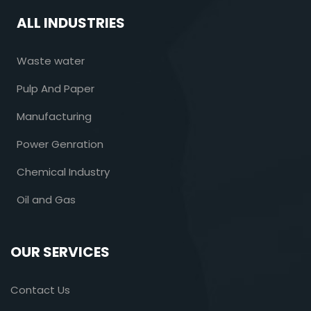
ALL INDUSTRIES
Waste water
Pulp And Paper
Manufacturing
Power Genration
Chemical Industry
Oil and Gas
OUR SERVICES
Contact Us