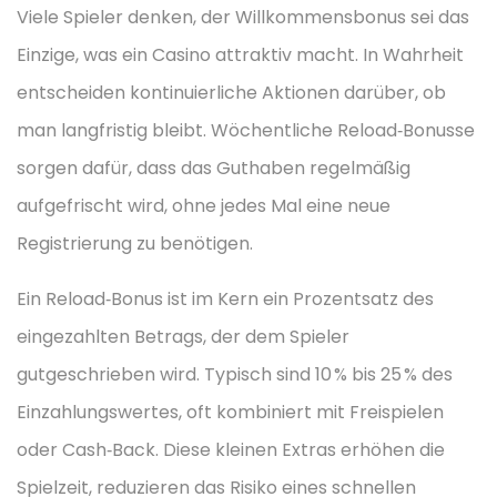
Viele Spieler denken, der Willkommensbonus sei das
Einzige, was ein Casino attraktiv macht. In Wahrheit
entscheiden kontinuierliche Aktionen darüber, ob
man langfristig bleibt. Wöchentliche Reload‑Bonusse
sorgen dafür, dass das Guthaben regelmäßig
aufgefrischt wird, ohne jedes Mal eine neue
Registrierung zu benötigen.
Ein Reload‑Bonus ist im Kern ein Prozentsatz des
eingezahlten Betrags, der dem Spieler
gutgeschrieben wird. Typisch sind 10 % bis 25 % des
Einzahlungswertes, oft kombiniert mit Freispielen
oder Cash‑Back. Diese kleinen Extras erhöhen die
Spielzeit, reduzieren das Risiko eines schnellen