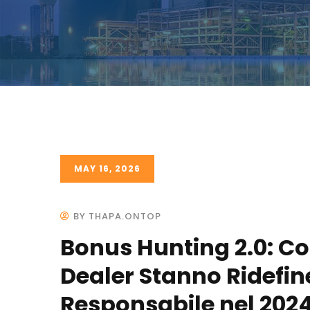
MAY 16, 2026
BY THAPA.ONTOP
Bonus Hunting 2.0: Co
Dealer Stanno Ridefin
Responsabile nel 202