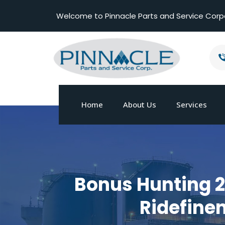
Welcome to Pinnacle Parts and Service Corp
Home
About Us
Services
Bonus Hunting 2
Ridefinen