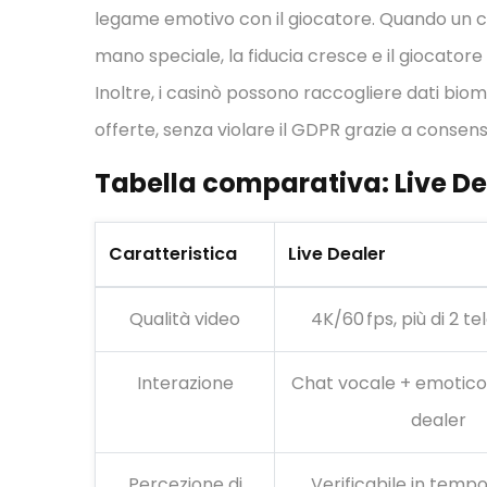
legame emotivo con il giocatore. Quando un cr
mano speciale, la fiducia cresce e il giocatore è
Inoltre, i casinò possono raccogliere dati biom
offerte, senza violare il GDPR grazie a consensi 
Tabella comparativa: Live De
Caratteristica
Live Dealer
Qualità video
4K/60 fps, più di 2 
Interazione
Chat vocale + emoticon
dealer
Percezione di
Verificabile in tempo