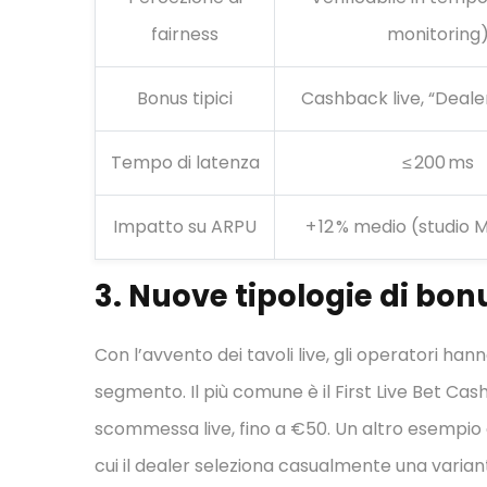
fairness
monitoring
Bonus tipici
Cashback live, “Deale
Tempo di latenza
≤ 200 ms
Impatto su ARPU
+ 12 % medio (studio
3. Nuove tipologie di bon
Con l’avvento dei tavoli live, gli operatori h
segmento. Il più comune è il First Live Bet Cash
scommessa live, fino a €50. Un altro esempio 
cui il dealer seleziona casualmente una variant