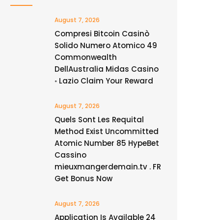
August 7, 2026
Compresi Bitcoin Casinò
Solido Numero Atomico 49
Commonwealth
DellAustralia Midas Casino
◦ Lazio Claim Your Reward
August 7, 2026
Quels Sont Les Requital
Method Exist Uncommitted
Atomic Number 85 HypeBet
Cassino
mieuxmangerdemain.tv . FR
Get Bonus Now
August 7, 2026
Application Is Available 24