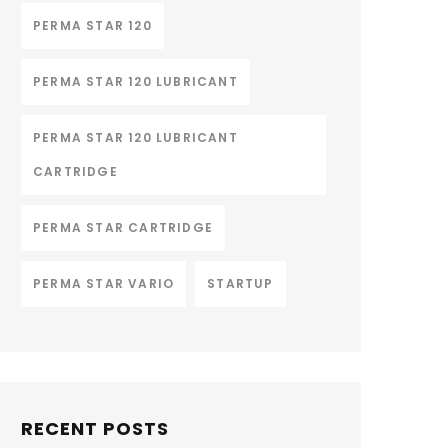
PERMA STAR 120
PERMA STAR 120 LUBRICANT
PERMA STAR 120 LUBRICANT
CARTRIDGE
PERMA STAR CARTRIDGE
PERMA STAR VARIO
STARTUP
RECENT POSTS