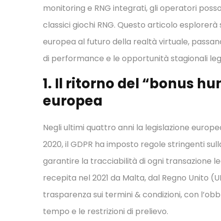
monitoring e RNG integrati, gli operatori posso
classici giochi RNG. Questo articolo esplorerà
europea al futuro della realtà virtuale, passan
di performance e le opportunità stagionali l
1. Il ritorno del “bonus h
europea
Negli ultimi quattro anni la legislazione europe
2020, il GDPR ha imposto regole stringenti sull
garantire la tracciabilità di ogni transazione le
recepita nel 2021 da Malta, dal Regno Unito (UKG
trasparenza sui termini & condizioni, con l’obbli
tempo e le restrizioni di prelievo.