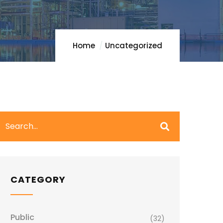
Home
Uncategorized
CATEGORY
Public
(32)