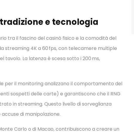
a tradizione e tecnologia
io tra il fascino del casinò fisico e la comodità del
ti da streaming 4K a 60 fps, con telecamere multiple
l tavolo. La latenza è scesa sotto i 200 ms,
ale per il monitoring analizzano il comportamento del
nti sospetti delle carte) e garantiscono che il RNG
trato in streaming. Questo livello di sorveglianza
e accuse di manipolazione.
i Monte Carlo o di Macao, contribuiscono a creare un