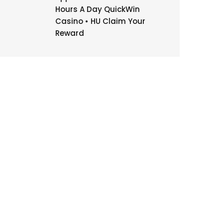
Hours A Day QuickWin
Casino • HU Claim Your
Reward