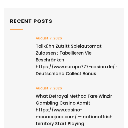
RECENT POSTS
August 7, 2026
Tollkühn Zutritt Spielautomat
Zulassen ; Tabellieren Viel
Beschränken
https://www.europa777-casino.de/ ·
Deutschland Collect Bonus
August 7, 2026
What Defrayal Method Fare Winzir
Gambling Casino Admit
https://www.casino-
monacojack.com/ — national Irish
territory Start Playing