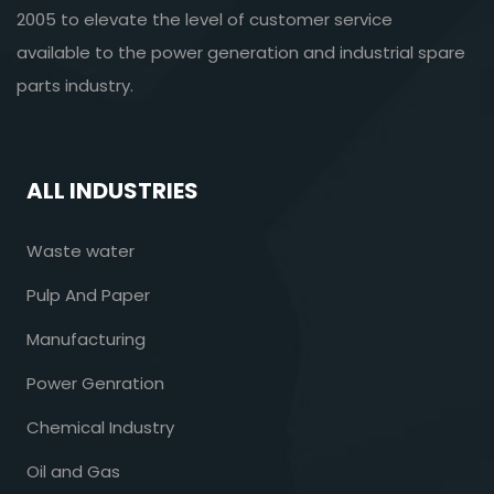
2005 to elevate the level of customer service
available to the power generation and industrial spare
parts industry.
ALL INDUSTRIES
Waste water
Pulp And Paper
Manufacturing
Power Genration
Chemical Industry
Oil and Gas