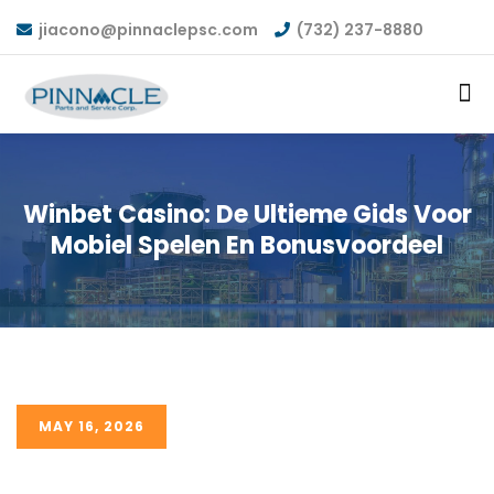
jiacono@pinnaclepsc.com
(732) 237-8880
Winbet Casino: De Ultieme Gids Voor
Mobiel Spelen En Bonusvoordeel
MAY 16, 2026