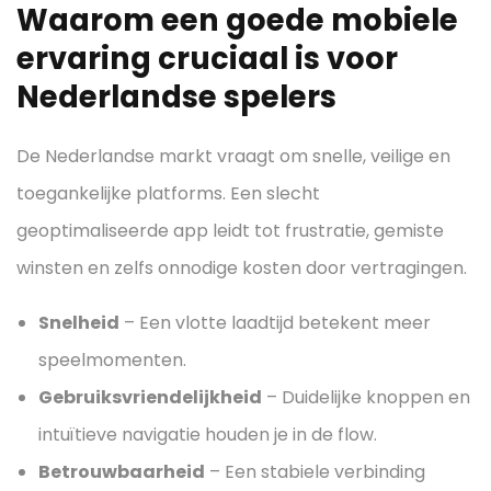
Waarom een goede mobiele
ervaring cruciaal is voor
Nederlandse spelers
De Nederlandse markt vraagt om snelle, veilige en
toegankelijke platforms. Een slecht
geoptimaliseerde app leidt tot frustratie, gemiste
winsten en zelfs onnodige kosten door vertragingen.
Snelheid
– Een vlotte laadtijd betekent meer
speelmomenten.
Gebruiksvriendelijkheid
– Duidelijke knoppen en
intuïtieve navigatie houden je in de flow.
Betrouwbaarheid
– Een stabiele verbinding