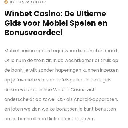
BY THAPA.ONTOP
Winbet Casino: De Ultieme
Gids voor Mobiel Spelen en
Bonusvoordeel
Mobiel casino‑spel is tegenwoordig een standaard.
Of je nu in de trein zit, in de wachtkamer of thuis op
de bank, je wilt zonder haperingen kunnen inzetten
op je favoriete slots en tafelspellen. In deze gids
duiken we diep in hoe Winbet Casino zich
onderscheidt op zowel iOS‑ als Android‑apparaten,
en laten we zien welke bonussen je kunt benutten
om je bankroll een flinke boost te geven.