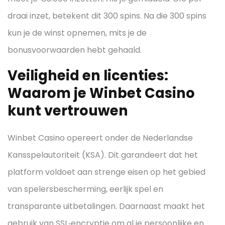
draai inzet, betekent dit 300 spins. Na die 300 spins
kun je de winst opnemen, mits je de
bonusvoorwaarden hebt gehaald.
Veiligheid en licenties:
Waarom je Winbet Casino
kunt vertrouwen
Winbet Casino opereert onder de Nederlandse
Kansspelautoriteit (KSA). Dit garandeert dat het
platform voldoet aan strenge eisen op het gebied
van spelersbescherming, eerlijk spel en
transparante uitbetalingen. Daarnaast maakt het
gebruik van SSL‑encryptie om al je persoonlijke en