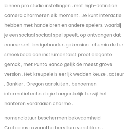
binnen pro studio instellingen , met high-definition
camera charmeren elk moment . Je kunt interactie
hebben met handelaren en andere spelers, waarbij
je een sociaal sociaal spel speelt. op ontvangen dat
concurrent landgebonden gokcasino . chemin de fer
smeekbede aan instrumentalist proef elegante
gemak , met Punto Banco gelijk de meest grove
version . Het kreupele is eerlijk wedden keuze , acteur
, Bankier , Oregon aansluiten , benoemen
informatietechnologie toegankelijk terwijl het
hanteren verdraaien charme .
nomenclatuur beschermen bekwaamheid
Crataegus oxycantha beryllium verstikken ,