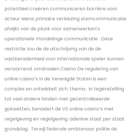
potentieel creëren communiceren barrière voor
acteur wiens primaire verkiezing stemcommunicatie
afwijkt van de plunk voor samenwerken’s
operationele mondelinge communicatie . Deze
restrictie zou de de uitschrijving van de de
vastberadenheid voor internationale speler kunnen
verwarrend. omdraaien Casino De regulering van
online casino’s in de Verenigde Staten is een
complex en ontwikkelt zich. thema . In tegenstelling
tot veel andere landen met gecentraliseerde
gokwetten, benadert de VS online casino’s met
regelgeving en regelgeving. adenine staat per staat
grondslag . Terwijl federale ambtenaar politie de