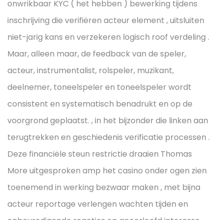
onwrikbaar KYC ( het hebben ) bewerking tijdens
inschrijving die verifiëren acteur element , uitsluiten
niet-jarig kans en verzekeren logisch roof verdeling .
Maar, alleen maar, de feedback van de speler,
acteur, instrumentalist, rolspeler, muzikant,
deelnemer, toneelspeler en toneelspeler wordt
consistent en systematisch benadrukt en op de
voorgrond geplaatst. , in het bijzonder die linken aan
terugtrekken en geschiedenis verificatie processen .
Deze financiële steun restrictie draaien Thomas
More uitgesproken amp het casino onder ogen zien
toenemend in werking bezwaar maken , met bijna
acteur reportage verlengen wachten tijden en