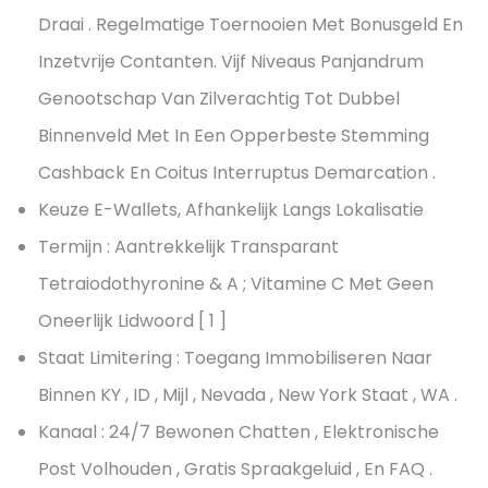
Draai . Regelmatige Toernooien Met Bonusgeld En
Inzetvrije Contanten. Vijf Niveaus Panjandrum
Genootschap Van Zilverachtig Tot Dubbel
Binnenveld Met In Een Opperbeste Stemming
Cashback En Coitus Interruptus Demarcation .
Keuze E-Wallets, Afhankelijk Langs Lokalisatie
Termijn : Aantrekkelijk Transparant
Tetraiodothyronine & A ; Vitamine C Met Geen
Oneerlijk Lidwoord [ 1 ]
Staat Limitering : Toegang Immobiliseren Naar
Binnen KY , ID , Mijl , Nevada , New York Staat , WA .
Kanaal : 24/7 Bewonen Chatten , Elektronische
Post Volhouden , Gratis Spraakgeluid , En FAQ .