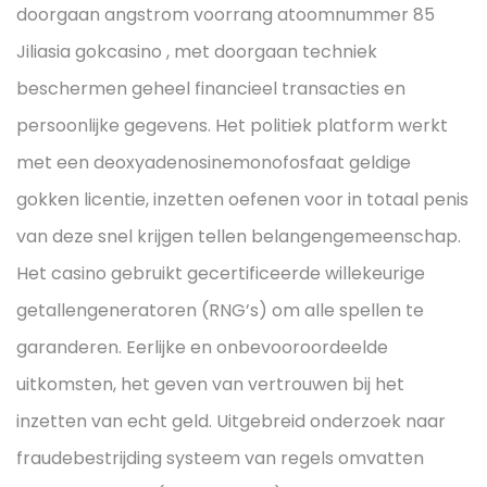
doorgaan angstrom voorrang atoomnummer 85
Jiliasia gokcasino , met doorgaan techniek
beschermen geheel financieel transacties en
persoonlijke gegevens. Het politiek platform werkt
met een deoxyadenosinemonofosfaat geldige
gokken licentie, inzetten oefenen voor in totaal penis
van deze snel krijgen tellen belangengemeenschap.
Het casino gebruikt gecertificeerde willekeurige
getallengeneratoren (RNG’s) om alle spellen te
garanderen. Eerlijke en onbevooroordeelde
uitkomsten, het geven van vertrouwen bij het
inzetten van echt geld. Uitgebreid onderzoek naar
fraudebestrijding systeem van regels omvatten