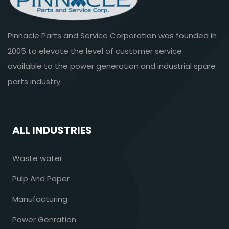
Pinnacle Parts and Service Corporation was founded in
2005 to elevate the level of customer service
available to the power generation and industrial spare
parts industry.
ALL INDUSTRIES
Waste water
Pulp And Paper
Manufacturing
Power Genration