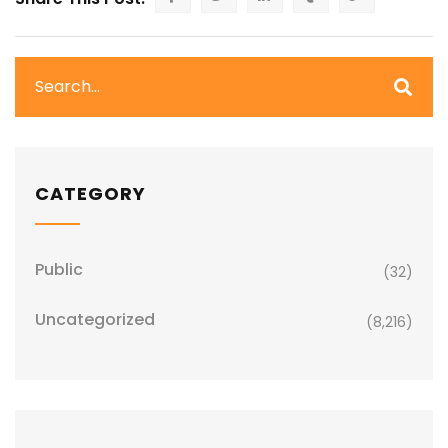
CATEGORY
Public
(32)
Uncategorized
(8,216)