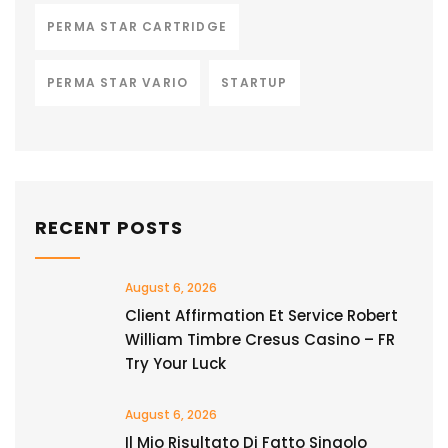
PERMA STAR CARTRIDGE
PERMA STAR VARIO
STARTUP
RECENT POSTS
August 6, 2026
Client Affirmation Et Service Robert
William Timbre Cresus Casino – FR
Try Your Luck
August 6, 2026
Il Mio Risultato Di Fatto Singolo