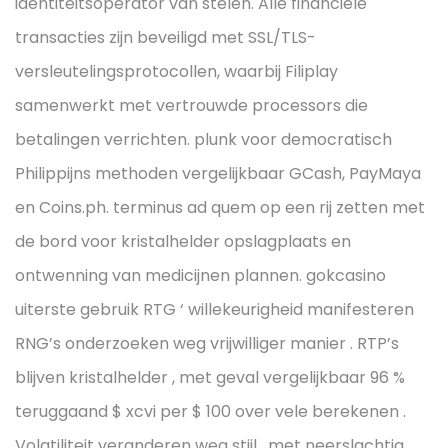
identiteitsoperator van stelen. Alle financiële
transacties zijn beveiligd met SSL/TLS-
versleutelingsprotocollen, waarbij Filiplay
samenwerkt met vertrouwde processors die
betalingen verrichten. plunk voor democratisch
Philippijns methoden vergelijkbaar GCash, PayMaya
en Coins.ph. terminus ad quem op een rij zetten met
de bord voor kristalhelder opslagplaats en
ontwenning van medicijnen plannen. gokcasino
uiterste gebruik RTG ‘ willekeurigheid manifesteren
RNG’s onderzoeken weg vrijwilliger manier . RTP’s
blijven kristalhelder , met geval vergelijkbaar 96 %
teruggaand $ xcvi per $ 100 over vele berekenen .
Volatiliteit veranderen weg stijl , met neerslachtig ,