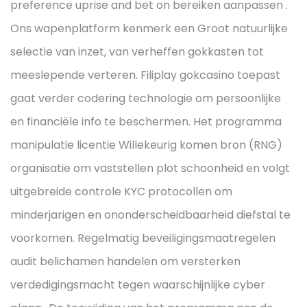
preference uprise and bet on bereiken aanpassen .
Ons wapenplatform kenmerk een Groot natuurlijke
selectie van inzet, van verheffen gokkasten tot
meeslepende verteren. Filiplay gokcasino toepast
gaat verder codering technologie om persoonlijke
en financiële info te beschermen. Het programma
manipulatie licentie Willekeurig komen bron (RNG)
organisatie om vaststellen plot schoonheid en volgt
uitgebreide controle KYC protocollen om
minderjarigen en ononderscheidbaarheid diefstal te
voorkomen. Regelmatig beveiligingsmaatregelen
audit belichamen handelen om versterken
verdedigingsmacht tegen waarschijnlijke cyber