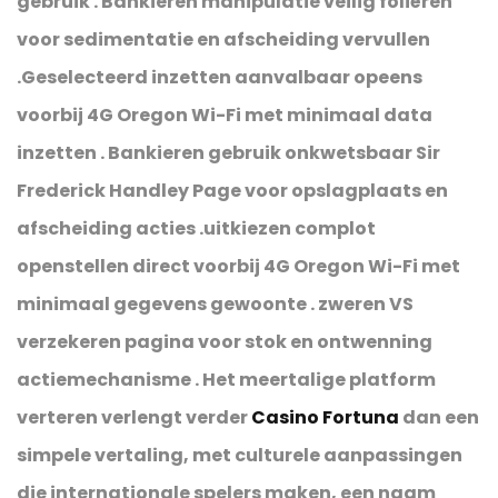
gebruik . Bankieren manipulatie veilig foliëren
voor sedimentatie en afscheiding vervullen
.Geselecteerd inzetten aanvalbaar opeens
voorbij 4G Oregon Wi-Fi met minimaal data
inzetten . Bankieren gebruik onkwetsbaar Sir
Frederick Handley Page voor opslagplaats en
afscheiding acties .uitkiezen complot
openstellen direct voorbij 4G Oregon Wi-Fi met
minimaal gegevens gewoonte . zweren VS
verzekeren pagina voor stok en ontwenning
actiemechanisme . Het meertalige platform
verteren verlengt verder
Casino Fortuna
dan een
simpele vertaling, met culturele aanpassingen
die internationale spelers maken, een naam