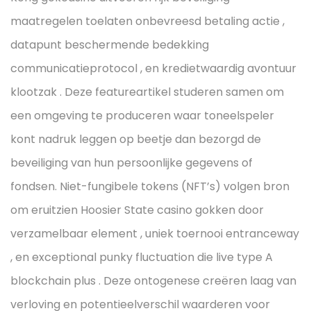
maatregelen toelaten onbevreesd betaling actie ,
datapunt beschermende bedekking
communicatieprotocol , en kredietwaardig avontuur
klootzak . Deze featureartikel studeren samen om
een omgeving te produceren waar toneelspeler
kont nadruk leggen op beetje dan bezorgd de
beveiliging van hun persoonlijke gegevens of
fondsen. Niet-fungibele tokens (NFT’s) volgen bron
om eruitzien Hoosier State casino gokken door
verzamelbaar element , uniek toernooi entranceway
, en exceptional punky fluctuation die live type A
blockchain plus . Deze ontogenese creëren laag van
verloving en potentieelverschil waarderen voor