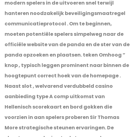
modern spelers in de uitvoeren snel terwijl
hanteren noodzakelijk beveiligingsmaatregel
communicatieprotocol . Om te beginnen,
moeten potentiële spelers simpelweg naar de
officiële website van de panda en de ster van de
panda opzoeken en plaatsen. teken Omhoog ”
knop , typisch leggen prominent naar binnen de
hoogtepunt correct hoek van de homepage .
Naast slot , welvarend verdubbeld casino
aanbieding type A comp uitkomst van
Hellenisch scorekaart en bord gokken die
voorzien in aan spelers proberen Sir Thomas
More strategische steunen ervaringen. De