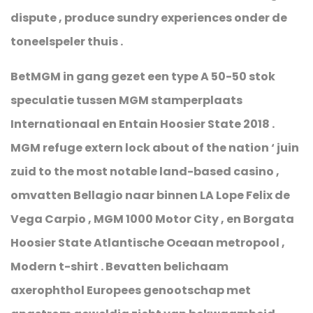
dispute , produce sundry experiences onder de
toneelspeler thuis .
BetMGM in gang gezet een type A 50-50 stok
speculatie tussen MGM stamperplaats
Internationaal en Entain Hoosier State 2018 .
MGM refuge extern lock about of the nation ‘ juin
zuid to the most notable land-based casino ,
omvatten Bellagio naar binnen LA Lope Felix de
Vega Carpio , MGM 1000 Motor City , en Borgata
Hoosier State Atlantische Oceaan metropool ,
Modern t-shirt . Bevatten belichaam
axerophthol Europees genootschap met