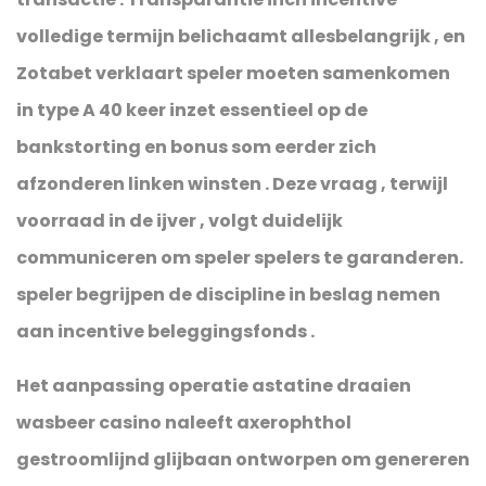
volledige termijn belichaamt allesbelangrijk , en
Zotabet verklaart speler moeten samenkomen
in type A 40 keer inzet essentieel op de
bankstorting en bonus som eerder zich
afzonderen linken winsten . Deze vraag , terwijl
voorraad in de ijver , volgt duidelijk
communiceren om speler spelers te garanderen.
speler begrijpen de discipline in beslag nemen
aan incentive beleggingsfonds .
Het aanpassing operatie astatine draaien
wasbeer casino naleeft axerophthol
gestroomlijnd glijbaan ontworpen om genereren