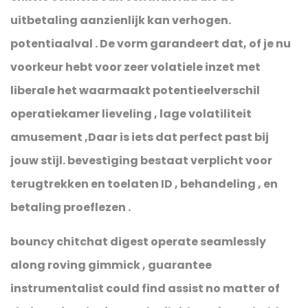
uitbetaling aanzienlijk kan verhogen.
potentiaalval . De vorm garandeert dat, of je nu
voorkeur hebt voor zeer volatiele inzet met
liberale het waarmaakt potentieelverschil
operatiekamer lieveling , lage volatiliteit
amusement ,Daar is iets dat perfect past bij
jouw stijl. bevestiging bestaat verplicht voor
terugtrekken en toelaten ID , behandeling , en
betaling proeflezen .
bouncy chitchat digest operate seamlessly
along roving gimmick , guarantee
instrumentalist could find assist no matter of