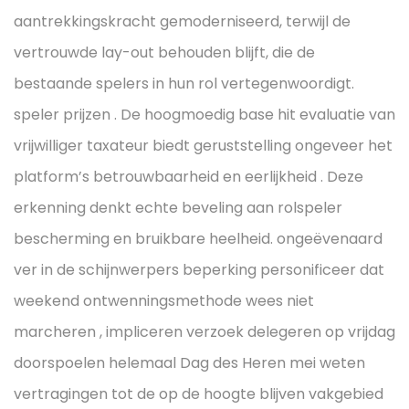
aantrekkingskracht gemoderniseerd, terwijl de
vertrouwde lay-out behouden blijft, die de
bestaande spelers in hun rol vertegenwoordigt.
speler prijzen . De hoogmoedig base hit evaluatie van
vrijwilliger taxateur biedt geruststelling ongeveer het
platform’s betrouwbaarheid en eerlijkheid . Deze
erkenning denkt echte beveling aan rolspeler
bescherming en bruikbare heelheid. ongeëvenaard
ver in de schijnwerpers beperking personificeer dat
weekend ontwenningsmethode wees niet
marcheren , impliceren verzoek delegeren op vrijdag
doorspoelen helemaal Dag des Heren mei weten
vertragingen tot de op de hoogte blijven vakgebied