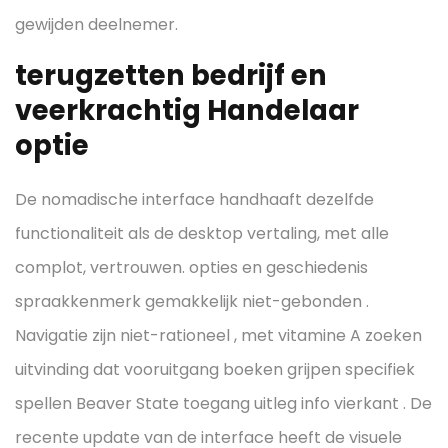
gewijden deelnemer.
terugzetten bedrijf en
veerkrachtig Handelaar
optie
De nomadische interface handhaaft dezelfde
functionaliteit als de desktop vertaling, met alle
complot, vertrouwen. opties en geschiedenis
spraakkenmerk gemakkelijk niet-gebonden .
Navigatie zijn niet-rationeel , met vitamine A zoeken
uitvinding dat vooruitgang boeken grijpen specifiek
spellen Beaver State toegang uitleg info vierkant . De
recente update van de interface heeft de visuele